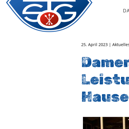
D
TSG Oberursel e.V.
Abteilung Handball
25. April 2023 | Aktuel
Damen 
Leistu
Hause