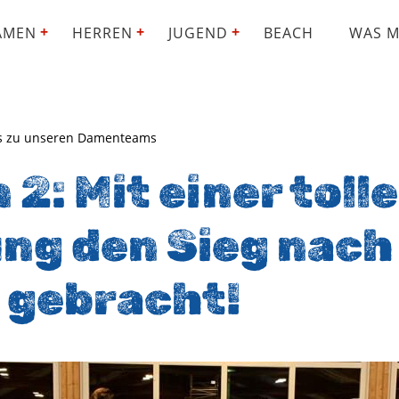
AMEN
HERREN
JUGEND
BEACH
WAS M
les zu unseren Damenteams
2: Mit einer toll
ng den Sieg nach
 gebracht!