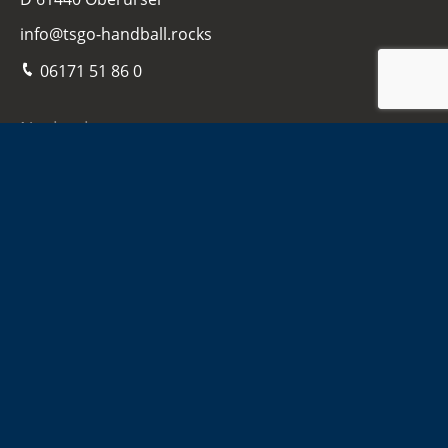
info@tsgo-handball.rocks
06171 51 86 0
Navigation
Home
Damen
Herren
Jugend
Sponsoren
Infos
Kontakt
Hallen-Adressen