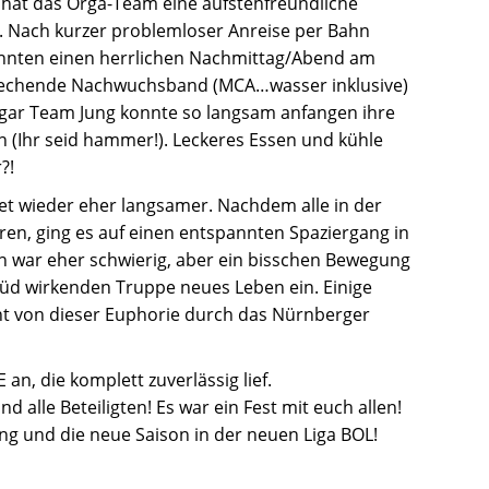
 hat das Orga-Team eine aufstehfreundliche
t. Nach kurzer problemloser Anreise per Bahn
konnten einen herrlichen Nachmittag/Abend am
prechende Nachwuchsband (MCA…wasser inklusive)
ogar Team Jung konnte so langsam anfangen ihre
n (Ihr seid hammer!). Leckeres Essen und kühle
?!
et wieder eher langsamer. Nachdem alle in der
 ging es auf einen entspannten Spaziergang in
 war eher schwierig, aber ein bisschen Bewegung
müd wirkenden Truppe neues Leben ein. Einige
cht von dieser Euphorie durch das Nürnberger
an, die komplett zuverlässig lief.
 alle Beteiligten! Es war ein Fest mit euch allen!
ung und die neue Saison in der neuen Liga BOL!