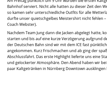
Am Freitag pünktlich um 9 Uhr wurden die ersten Kalt
Bahnhof serviert. Nicht alle hatten zu dieser Zeit den 
so kamen sehr unterschiedliche Outfits für alle Wette
durfte unser quietschgelbes Meistershirt nicht fehlen –
Coach Webster).
Nachdem Team Jung dann die Jacken abgelegt hatte, ko
starten und bis auf eine kurze Verzögerung aufgrund 
der Deutschen Bahn sind wir mit dem ICE fast pünktlic
angekommen. Kurz Frischmachen und ab ging der spaßi
Abschlussfahrt. Das erste Highlight lieferte uns eine St
und gelockerter Atmosphäre. Den Abend haben wir bei
paar Kaltgetränken in Nürnberg Downtown ausklingen 