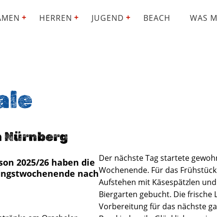
AMEN
HERREN
JUGEND
BEACH
WAS M
ale
h Nürnberg
Der nächste Tag startete gewohn
ison 2025/26 haben die
Wochenende. Für das Frühstück
Pfingstwochenende nach
Aufstehen mit Käsespätzlen und S
Biergarten gebucht. Die frische Lu
Vorbereitung für das nächste ga