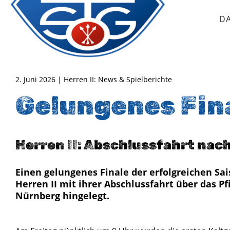
D
TSG Oberursel e.V.
Abteilung Handball
2. Juni 2026 | Herren II: News & Spielberichte
Gelungenes Fin
Herren II: Abschlussfahrt nac
Einen gelungenes Finale der erfolgreichen Sa
Herren II mit ihrer Abschlussfahrt über das 
Nürnberg hingelegt.