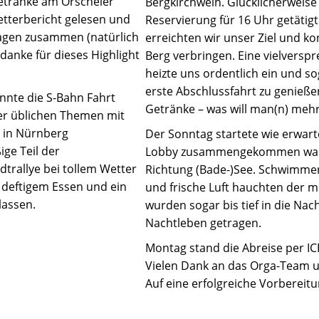
getränke am Orscheler
Bergkirchweih. Glücklicherweise
Wetterbericht gelesen und
Reservierung für 16 Uhr getätig
rlagen zusammen (natürlich
erreichten wir unser Ziel und 
 danke für dieses Highlight
Berg verbringen. Eine vielvers
heizte uns ordentlich ein und s
erste Abschlussfahrt zu genieße
nnte die S-Bahn Fahrt
Getränke – was will man(n) mehr
der üblichen Themen mit
h in Nürnberg
Der Sonntag startete wie erwart
ge Teil der
Lobby zusammengekommen waren,
adtrallye bei tollem Wetter
Richtung (Bade-)See. Schwimmen
 deftigem Essen und ein
und frische Luft hauchten der 
lassen.
wurden sogar bis tief in die Na
Nachtleben getragen.
Montag stand die Abreise per ICE 
Vielen Dank an das Orga-Team und
Auf eine erfolgreiche Vorbereit