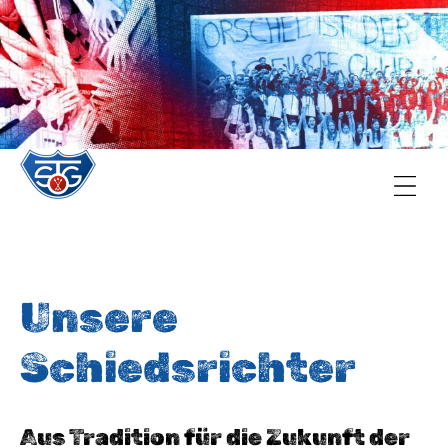
TSG Oberursel e.V.
Abteilung Handball
Unsere
Schiedsrichter
Aus Tradition für die Zukunft der