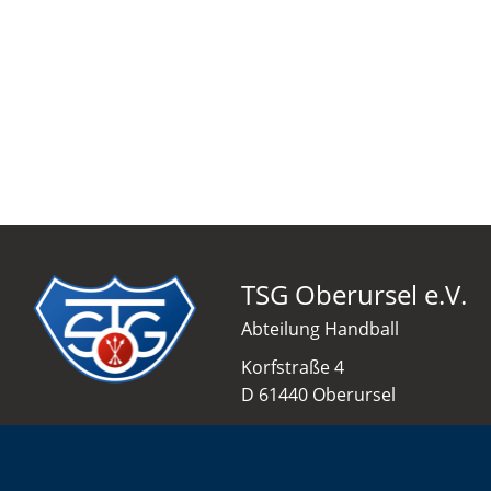
TSG Oberursel e.V.
Abteilung Handball
Korfstraße 4
D 61440 Oberursel
info@tsgo-handball.rocks
06171 51 86 0