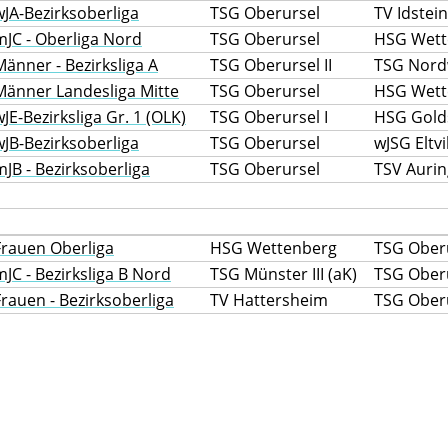
wJA-Bezirksoberliga
TSG Oberursel
TV Idstein
mJC - Oberliga Nord
TSG Oberursel
HSG Wett
Männer - Bezirksliga A
TSG Oberursel II
TSG Nord
Männer Landesliga Mitte
TSG Oberursel
HSG Wette
wJE-Bezirksliga Gr. 1 (OLK)
TSG Oberursel I
HSG Gold
wJB-Bezirksoberliga
TSG Oberursel
wJSG Eltv
mJB - Bezirksoberliga
TSG Oberursel
TSV Aurin
Frauen Oberliga
HSG Wettenberg
TSG Ober
mJC - Bezirksliga B Nord
TSG Münster III (aK)
TSG Oberu
Frauen - Bezirksoberliga
TV Hattersheim
TSG Oberu