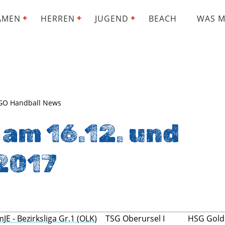
AMEN
HERREN
JUGEND
BEACH
WAS M
SGO Handball News
 am 16.12. und
.2017
mJE - Bezirksliga Gr.1 (OLK)
TSG Oberursel I
HSG Gold