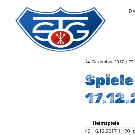
D
TSG Oberursel e.V.
Abteilung Handball
14. Dezember 2017 | T
Spiele
17.12
Heimspiele
40
16.12.2017 11:20