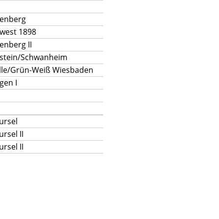
enberg
west 1898
nberg II
stein/Schwanheim
ille/Grün-Weiß Wiesbaden
gen I
ursel
rsel II
rsel II