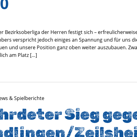
30
er Bezirksoberliga der Herren festigt sich – erfreulicherwei
bers verspricht jedoch einiges an Spannung und für uns die
uen und unsere Position ganz oben weiter auszubauen. Zwar
lich am Platz […]
News & Spielberichte
rdeter Sieg gege
ndlingen/Zeilshe