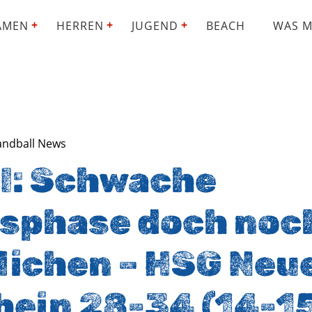
AMEN
HERREN
JUGEND
BEACH
WAS M
andball News
 I: Schwache
sphase doch noc
lichen – HSG Neu
hein 28-34 (14-1