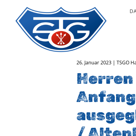
D
TSG Oberursel e.V.
Abteilung Handball
26. Januar 2023 | TSGO H
Herren
Anfang
ausgeg
/ Alten