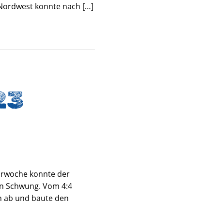
h Nordwest konnte nach […]
23
orwoche konnte der
in Schwung. Vom 4:4
n ab und baute den