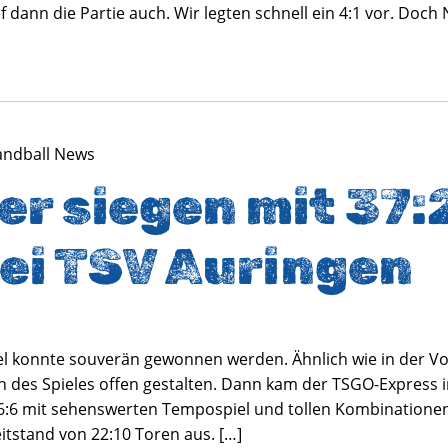
ef dann die Partie auch. Wir legten schnell ein 4:1 vor. Doc
andball News
r siegen mit 37:
ei TSV Auringen
el konnte souverän gewonnen werden. Ähnlich wie in der V
n des Spieles offen gestalten. Dann kam der TSGO-Express 
16:6 mit sehenswerten Tempospiel und tollen Kombinatione
tstand von 22:10 Toren aus. […]