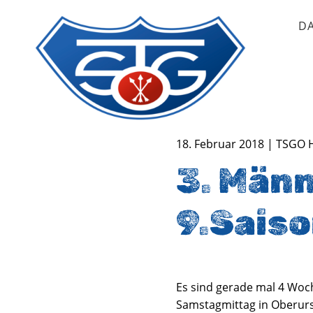
D
TSG Oberursel e.V.
Abteilung Handball
18. Februar 2018 | TSGO 
3. Männ
9.Saiso
Es sind gerade mal 4 Woc
Samstagmittag in Oberurse