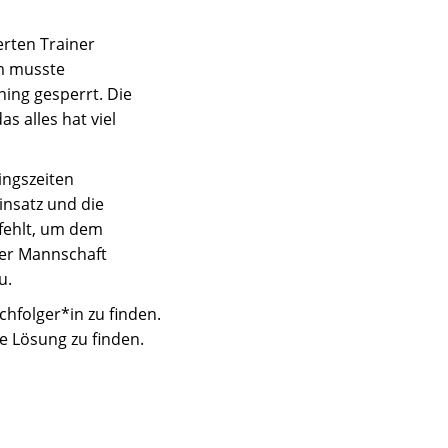
erten Trainer
am musste
ing gesperrt. Die
s alles hat viel
ingszeiten
Einsatz und die
efehlt, um dem
der Mannschaft
au.
hfolger*in zu finden.
e Lösung zu finden.