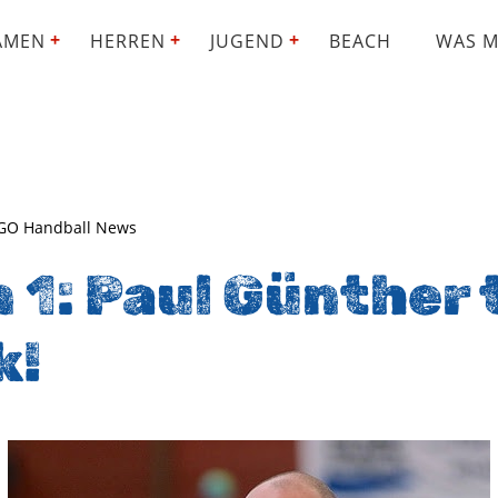
AMEN
HERREN
JUGEND
BEACH
WAS M
SGO Handball News
1: Paul Günther t
k!