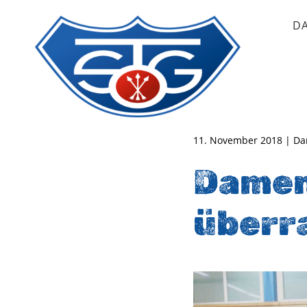
D
TSG Oberursel e.V.
Abteilung Handball
11. November 2018 | Dam
Damen
überr