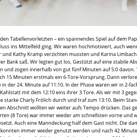
 den Tabellenvorletzten – ein spannendes Spiel auf dem Papi
ss ins Mittelfeld ging. Wir waren hochmotiviert, auch wenn
er und Kathy Kramp verzichten mussten und Karina Limbache
er Bank saß. Wir legten gut los. Gestützt auf eine stabile 
n und zogen innerhalb von gut fünf Minuten auf 5:0 davon. 
ch 15 Minuten erstmals ein 6-Tore-Vorsprung. Dann verlore
in der 24. Minute auf 11:10. In der Phase waren wir in 2-fac
 Kahlstatt mit dem 12:10 eins ihrer 3 Tore. Als wir mit 3 geg
ie starke Charly Frölich durch und traf zum 13:10. Beim Stan
ten Abschnitt wollten wir weiter aufs Tempo drücken. Das g
ürten (8 Tore) war immer wieder am schnellsten vorne und
esetzt. Auch eine Manndeckung half dem Gast nicht. Die d
 konnten immer wieder genutzt werden und nach 42 Minute