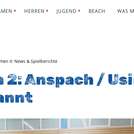
AMEN
HERREN
JUGEND
BEACH
WAS M
en II: News & Spielberichte
 2: Anspach / Us
annt