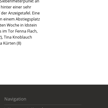
m Siebenmeterpunkt an
 hinter einer sehr
der Anzeigetafel. Eine
n einem Abstiegsplatz
sten Woche in Idstein
s im Tor Fenna Flach,
(2), Tina Knoblauch
ra Kürten (8)
Navigation