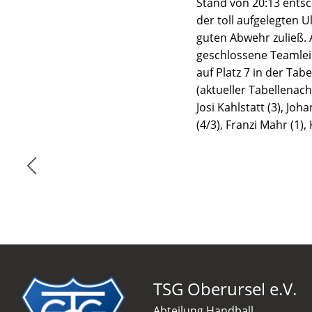
Stand von 20:13 ents
der toll aufgelegten U
guten Abwehr zuließ. 
geschlossene Teamleis
auf Platz 7 in der Tab
(aktueller Tabellenach
Josi Kahlstatt (3), Joh
(4/3), Franzi Mahr (1)
TSG Oberursel e.V.
Abteilung Handball