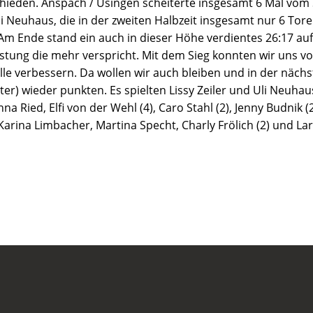
chieden. Anspach / Usingen scheiterte insgesamt 6 Mal vo
li Neuhaus, die in der zweiten Halbzeit insgesamt nur 6 Tore
Am Ende stand ein auch in dieser Höhe verdientes 26:17 auf 
tung die mehr verspricht. Mit dem Sieg konnten wir uns vo
elle verbessern. Da wollen wir auch bleiben und in der näch
ter) wieder punkten. Es spielten Lissy Zeiler und Uli Neuhau
anna Ried, Elfi von der Wehl (4), Caro Stahl (2), Jenny Budnik 
, Karina Limbacher, Martina Specht, Charly Frölich (2) und La