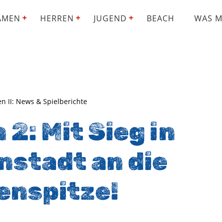
AMEN
HERREN
JUGEND
BEACH
WAS M
n II: News & Spielberichte
2: Mit Sieg in
nstadt an die
enspitze!