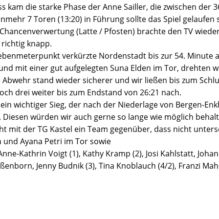
s kam die starke Phase der Anne Sailler, die zwischen der 3
nunmehr 7 Toren (13:20) in Führung sollte das Spiel gelaufen 
e Chancenverwertung (Latte / Pfosten) brachte den TV wieder
richtig knapp.
ebenmeterpunkt verkürzte Nordenstadt bis zur 54. Minute a
und mit einer gut aufgelegten Suna Elden im Tor, drehten w
e Abwehr stand wieder sicherer und wir ließen bis zum Schlu
noch drei weiter bis zum Endstand von 26:21 nach.
 ein wichtiger Sieg, der nach der Niederlage von Bergen-En
e. Diesen würden wir auch gerne so lange wie möglich behal
t mit der TG Kastel ein Team gegenüber, dass nicht unters
n und Ayana Petri im Tor sowie
 Anne-Kathrin Voigt (1), Kathy Kramp (2), Josi Kahlstatt, Joha
eißenborn, Jenny Budnik (3), Tina Knoblauch (4/2), Franzi Mah