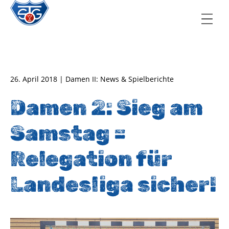
TSG Oberursel e.V.
Abteilung Handball
26. April 2018 | Damen II: News & Spielberichte
Damen 2: Sieg am
Samstag =
Relegation für
Landesliga sicher!