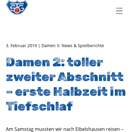
TSG Oberursel e.V.
Abteilung Handball
3. Februar 2019 | Damen II: News & Spielberichte
Damen 2: toller
zweiter Abschnitt
– erste Halbzeit im
Tiefschlaf
Am Samstag mussten wir nach Eibelshausen reisen –