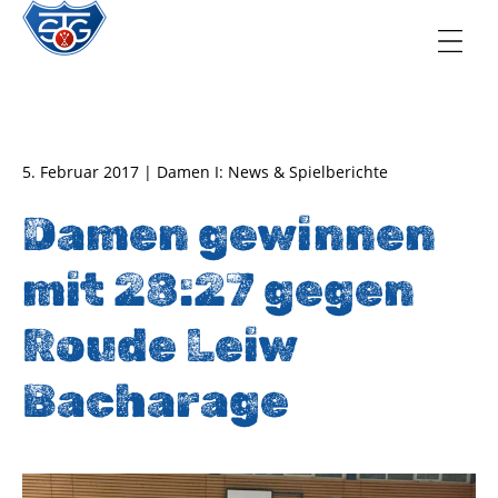
TSG Oberursel e.V.
Abteilung Handball
5. Februar 2017 | Damen I: News & Spielberichte
Damen gewinnen
mit 28:27 gegen
Roude Leiw
Bacharage