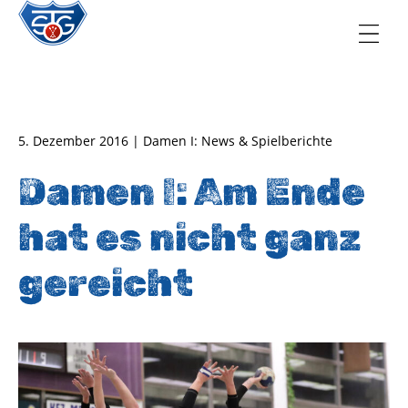
TSG Oberursel e.V.
Abteilung Handball
5. Dezember 2016 | Damen I: News & Spielberichte
Damen I: Am Ende
hat es nicht ganz
gereicht