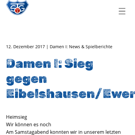
TSG Oberursel e.V.
Abteilung Handball
12. Dezember 2017 | Damen I: News & Spielberichte
Damen I: Sieg
gegen
Eibelshausen/Ewe
Heimsieg
Wir können es noch
Am Samstagabend konnten wir in unserem letzten