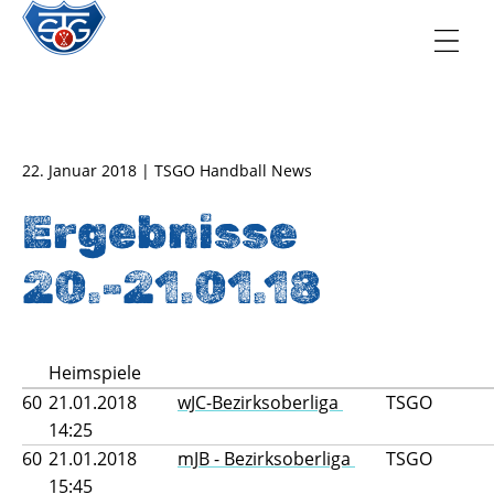
TSG Oberursel e.V.
Abteilung Handball
22. Januar 2018 | TSGO Handball News
Ergebnisse
20.-21.01.18
Heimspiele
60
21.01.2018
wJC-Bezirksoberliga
TSGO
14:25
60
21.01.2018
mJB - Bezirksoberliga
TSGO
15:45