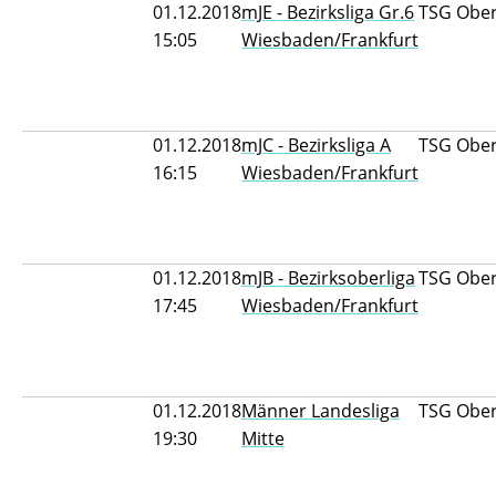
01.12.2018
mJE - Bezirksliga Gr.6
TSG Oberu
15:05
Wiesbaden/Frankfurt
01.12.2018
mJC - Bezirksliga A
TSG Oberu
16:15
Wiesbaden/Frankfurt
01.12.2018
mJB - Bezirksoberliga
TSG Ober
17:45
Wiesbaden/Frankfurt
01.12.2018
Männer Landesliga
TSG Ober
19:30
Mitte