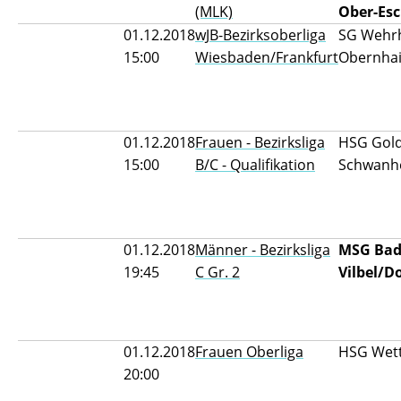
(MLK)
Ober-Esc
01.12.2018
wJB-Bezirksoberliga
SG Wehr
15:00
Wiesbaden/Frankfurt
Obernha
01.12.2018
Frauen - Bezirksliga
HSG Gold
15:00
B/C - Qualifikation
Schwanhe
01.12.2018
Männer - Bezirksliga
MSG Ba
19:45
C Gr. 2
Vilbel/D
01.12.2018
Frauen Oberliga
HSG Wet
20:00