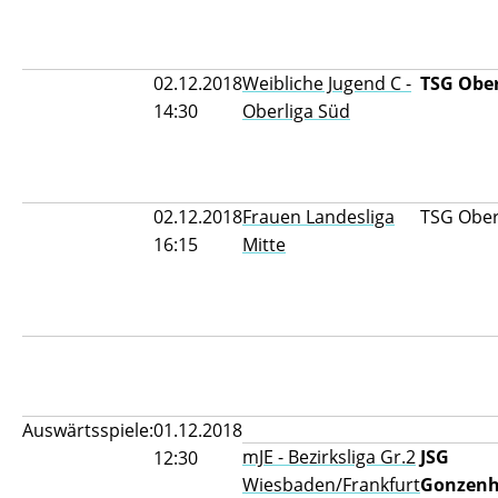
02.12.2018
Weibliche Jugend C -
TSG Ober
14:30
Oberliga Süd
02.12.2018
Frauen Landesliga
TSG Oberu
16:15
Mitte
Auswärtsspiele:
01.12.2018
mJE - Bezirksliga Gr.2
JSG
12:30
Wiesbaden/Frankfurt
Gonzenh