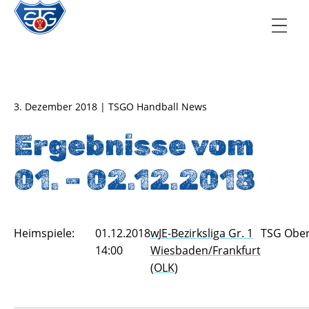
TSG Oberursel e.V.
Abteilung Handball
3. Dezember 2018 | TSGO Handball News
Ergebnisse vom
01. – 02.12.2018
Heimspiele:
01.12.2018
wJE-Bezirksliga Gr. 1
TSG Ober
14:00
Wiesbaden/Frankfurt
(OLK)