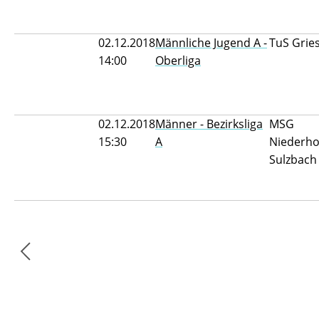
02.12.2018
Männliche Jugend A -
TuS Grie
14:00
Oberliga
02.12.2018
Männer - Bezirksliga
MSG
15:30
A
Niederho
Sulzbach 