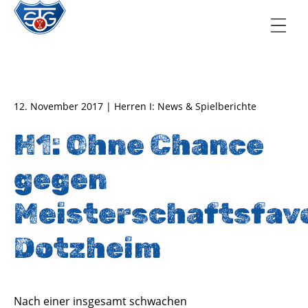
TSG Oberursel e.V.
Abteilung Handball
12. November 2017 | Herren I: News & Spielberichte
H1: Ohne Chance
gegen
Meisterschaftsfav
Dotzheim
Nach einer insgesamt schwachen