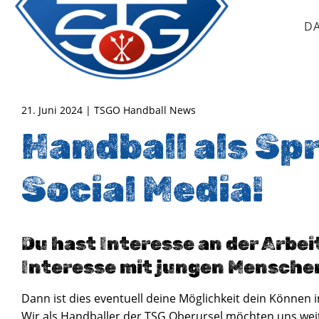
D
TSG Oberursel e.V.
Abteilung Handball
21. Juni 2024 | TSGO Handball News
Handball als Sp
Social Media!
Du hast Interesse an der Arbei
Interesse mit jungen Mensch
Dann ist dies eventuell deine Möglichkeit dein Können i
Wir als Handballer der TSG Oberursel möchten uns weit