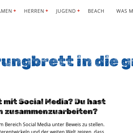
AMEN
HERREN
JUGEND
BEACH
WAS M
rungbrett in die 
t mit Social Media? Du hast
en zusammenzuarbeiten?
m Bereich Social Media unter Beweis zu stellen.
erentwickeln und der weiten Welt zeigen, dass