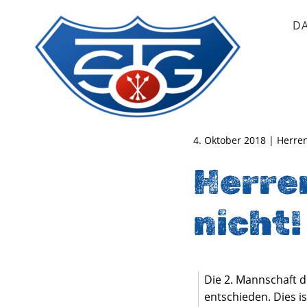
D
TSG Oberursel e.V.
Abteilung Handball
4. Oktober 2018 | Herren
Herren
nicht!
Die 2. Mannschaft d
entschieden. Dies i