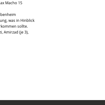
 Max Macho 15
Erbenheim
ng, was in Hinblick
rkommen sollte.
i, Amirzad (je 3),