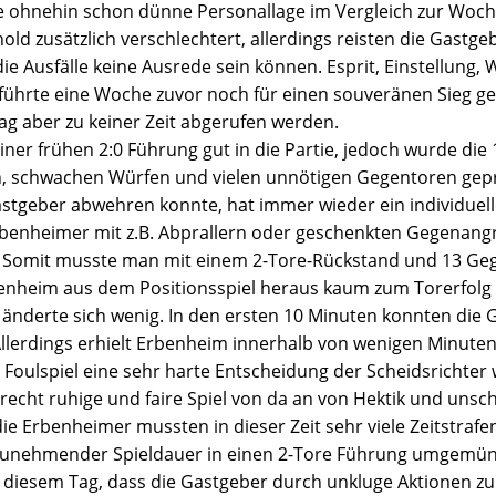
ie ohnehin schon dünne Personallage im Vergleich zur Woc
d zusätzlich verschlechtert, allerdings reisten die Gastge
die Ausfälle keine Ausrede sein können. Esprit, Einstellung
es führte eine Woche zuvor noch für einen souveränen Sieg 
g aber zu keiner Zeit abgerufen werden.
ner frühen 2:0 Führung gut in die Partie, jedoch wurde die 
en, schwachen Würfen und vielen unnötigen Gegentoren gep
astgeber abwehren konnte, hat immer wieder ein individuell
rbenheimer mit z.B. Abprallern oder geschenkten Gegenangr
 Somit musste man mit einem 2-Tore-Rückstand und 13 Geg
enheim aus dem Positionsspiel heraus kaum zum Torerfolg
t änderte sich wenig. In den ersten 10 Minuten konnten die
llerdings erhielt Erbenheim innerhalb von wenigen Minuten
es Foulspiel eine sehr harte Entscheidung der Scheidsrichter
h recht ruhige und faire Spiel von da an von Hektik und uns
die Erbenheimer mussten in dieser Zeit sehr viele Zeitstraf
zunehmender Spieldauer in einen 2-Tore Führung umgemün
u diesem Tag, dass die Gastgeber durch unkluge Aktionen 