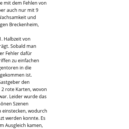
he mit dem Fehlen von
ber auch nur mit 9
, Wachsamkeit und
gegen Breckenheim,
1. Halbzeit von
rägt. Sobald man
er Fehler dafür
iffen zu einfachen
entoren in die
 gekommen ist.
 Gastgeber den
 2 rote Karten, wovon
 war. Leider wurde das
chönen Szenen
en einstecken, wodurch
zt werden konnte. Es
zum Ausgleich kamen,