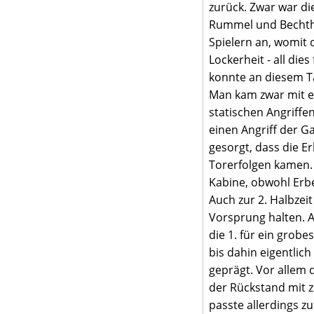
zurück. Zwar war d
Rummel und Bechthol
Spielern an, womit 
Lockerheit - all di
konnte an diesem Ta
Man kam zwar mit ei
statischen Angriff
einen Angriff der G
gesorgt, dass die E
Torerfolgen kamen.
Kabine, obwohl Erb
Auch zur 2. Halbzei
Vorsprung halten. A
die 1. für ein grob
bis dahin eigentlic
geprägt. Vor allem 
der Rückstand mit 
passte allerdings z