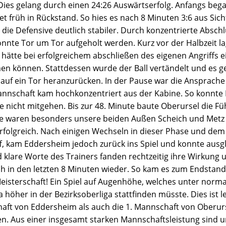
. Dies gelang durch einen 24:26 Auswärtserfolg. Anfangs be
t früh in Rückstand. So hies es nach 8 Minuten 3:6 aus Sicht
 die Defensive deutlich stabiler. Durch konzentrierte Absch
nte Tor um Tor aufgeholt werden. Kurz vor der Halbzeit la
hätte bei erfolgreichem abschließen des eigenen Angriffs 
men können. Stattdessen wurde der Ball vertändelt und es 
 auf ein Tor heranzurücken. In der Pause war die Ansprache
Mannschaft kam hochkonzentriert aus der Kabine. So konnt
nicht mitgehen. Bis zur 48. Minute baute Oberursel die Fü
ase waren besonders unsere beiden Außen Scheich und Metz
olgreich. Nach einigen Wechseln in dieser Phase und dem
f, kam Eddersheim jedoch zurück ins Spiel und konnte ausgl
nd klare Worte des Trainers fanden rechtzeitig ihre Wirkung
ich in den letzten 8 Minuten wieder. So kam es zum Endstan
isterschaft! Ein Spiel auf Augenhöhe, welches unter nor
a höher in der Bezirksoberliga stattfinden müsste. Dies ist l
aft von Eddersheim als auch die 1. Mannschaft von Oberurs
n. Aus einer insgesamt starken Mannschaftsleistung sind u