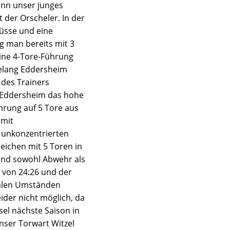
gann unser junges
 der Orscheler. In der
lüsse und eine
g man bereits mit 3
eine 4-Tore-Führung
gelang Eddersheim
 des Trainers
e Eddersheim das hohe
hrung auf 5 Tore aus
 mit
 unkonzentrierten
eichen mit 5 Toren in
 und sowohl Abwehr als
d von 24:26 und der
malen Umständen
eider nicht möglich, da
el nächste Saison in
nser Torwart Witzel