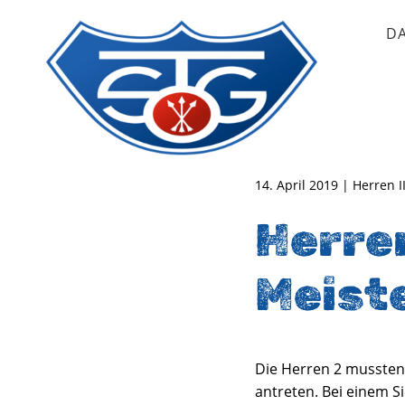
D
TSG Oberursel e.V.
Abteilung Handball
14. April 2019 | Herren 
Herren
Meist
Die Herren 2 mussten
antreten. Bei einem Si