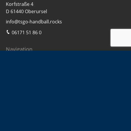
Korfstraße 4
D 61440 Oberursel
info@tsgo-handball.rocks
06171 51 86 0
Navigation
Home
Damen
Herren
Jugend
Sponsoren
Infos
Kontakt