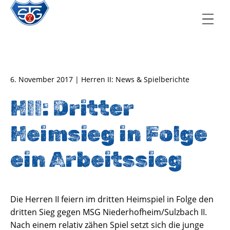
TSG Oberursel e.V.
Abteilung Handball
6. November 2017 | Herren II: News & Spielberichte
HII: Dritter
Heimsieg in Folge
ein Arbeitssieg
Die Herren II feiern im dritten Heimspiel in Folge den
dritten Sieg gegen MSG Niederhofheim/Sulzbach II.
Nach einem relativ zähen Spiel setzt sich die junge