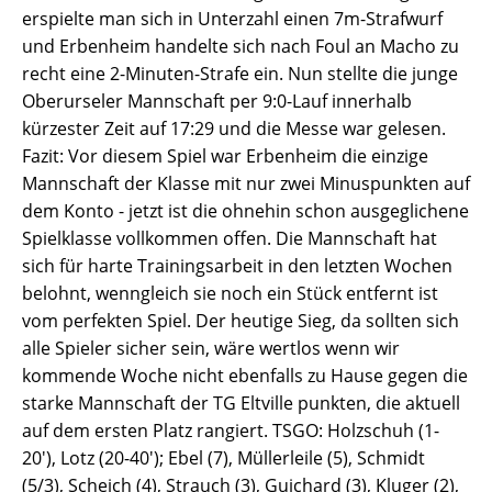
erspielte man sich in Unterzahl einen 7m-Strafwurf
und Erbenheim handelte sich nach Foul an Macho zu
recht eine 2-Minuten-Strafe ein. Nun stellte die junge
Oberurseler Mannschaft per 9:0-Lauf innerhalb
kürzester Zeit auf 17:29 und die Messe war gelesen.
Fazit: Vor diesem Spiel war Erbenheim die einzige
Mannschaft der Klasse mit nur zwei Minuspunkten auf
dem Konto - jetzt ist die ohnehin schon ausgeglichene
Spielklasse vollkommen offen. Die Mannschaft hat
sich für harte Trainingsarbeit in den letzten Wochen
belohnt, wenngleich sie noch ein Stück entfernt ist
vom perfekten Spiel. Der heutige Sieg, da sollten sich
alle Spieler sicher sein, wäre wertlos wenn wir
kommende Woche nicht ebenfalls zu Hause gegen die
starke Mannschaft der TG Eltville punkten, die aktuell
auf dem ersten Platz rangiert. TSGO: Holzschuh (1-
20'), Lotz (20-40'); Ebel (7), Müllerleile (5), Schmidt
(5/3), Scheich (4), Strauch (3), Guichard (3), Kluger (2),