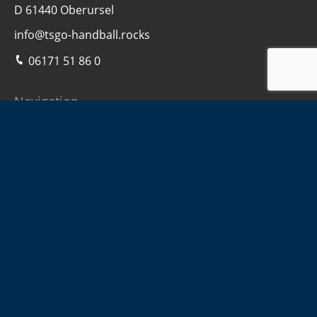
D 61440 Oberursel
info@tsgo-handball.rocks
06171 51 86 0
Navigation
Home
Damen
Herren
Jugend
Sponsoren
Infos
Kontakt