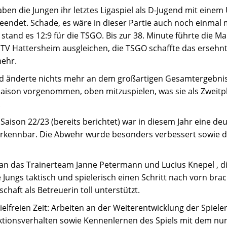
ben die Jungen ihr letztes Ligaspiel als D-Jugend mit eine
eendet. Schade, es wäre in dieser Partie auch noch einmal
stand es 12:9 für die TSGO. Bis zur 38. Minute führte die Man
 TV Hattersheim ausgleichen, die TSGO schaffte das ersehnt
mehr.
nd änderte nichts mehr an dem großartigen Gesamtergebnis d
 Saison vorgenommen, oben mitzuspielen, was sie als Zweitpla
.
aison 22/23 (bereits berichtet) war in diesem Jahr eine deu
erkennbar. Die Abwehr wurde besonders verbessert sowie d
an das Trainerteam Janne Petermann und Lucius Knepel , di
 Jungs taktisch und spielerisch einen Schritt nach vorn bra
chaft als Betreuerin toll unterstützt.
ielfreien Zeit: Arbeiten an der Weiterentwicklung der Spiel
aktionsverhalten sowie Kennenlernen des Spiels mit dem nu