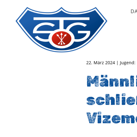
D
TSG Oberursel e.V.
Abteilung Handball
22. März 2024 | Jugend:
Männl
schlie
Vizem