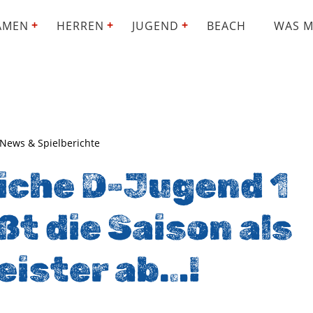
AMEN
HERREN
JUGEND
BEACH
WAS M
 News & Spielberichte
iche D-Jugend 1
ßt die Saison als
eister ab…!