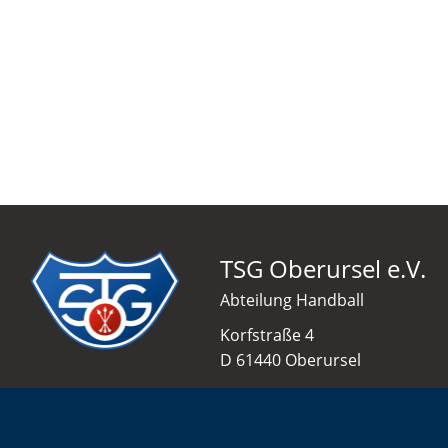
TSG Oberursel e.V.
Abteilung Handball
Korfstraße 4
D 61440 Oberursel
info@tsgo-handball.rocks
06171 51 86 0