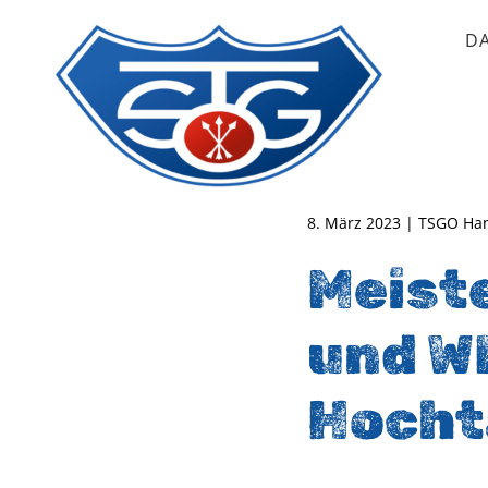
D
TSG Oberursel e.V.
Abteilung Handball
8. März 2023 | TSGO Ha
Meist
und W
Hocht