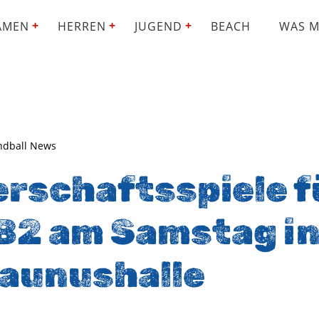
AMEN
HERREN
JUGEND
BEACH
WAS M
ndball News
erschaftsspiele f
B2 am Samstag in
aunushalle