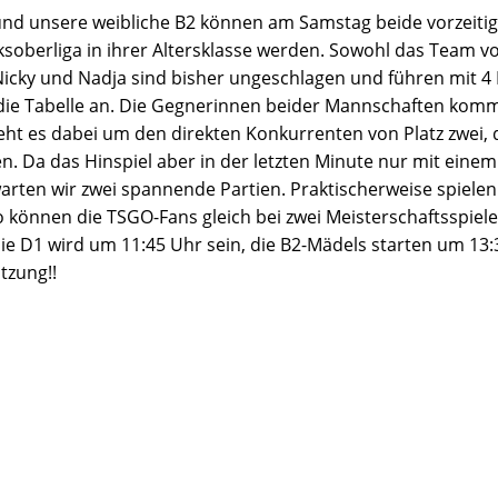
und unsere weibliche B2 können am Samstag beide vorzeiti
ksoberliga in ihrer Altersklasse werden. Sowohl das Team vo
Nicky und Nadja sind bisher ungeschlagen und führen mit 
 die Tabelle an. Die Gegnerinnen beider Mannschaften kom
geht es dabei um den direkten Konkurrenten von Platz zwei,
ten. Da das Hinspiel aber in der letzten Minute nur mit eine
rten wir zwei spannende Partien. Praktischerweise spiele
 können die TSGO-Fans gleich bei zwei Meisterschaftsspielen
 die D1 wird um 11:45 Uhr sein, die B2-Mädels starten um 13:
tzung!!