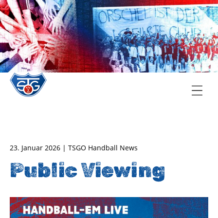
TSG Oberursel e.V.
Abteilung Handball
23. Januar 2026 | TSGO Handball News
Public Viewing