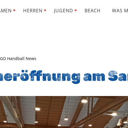
AMEN
HERREN
JUGEND
BEACH
WAS M
SGO Handball News
neröffnung am S