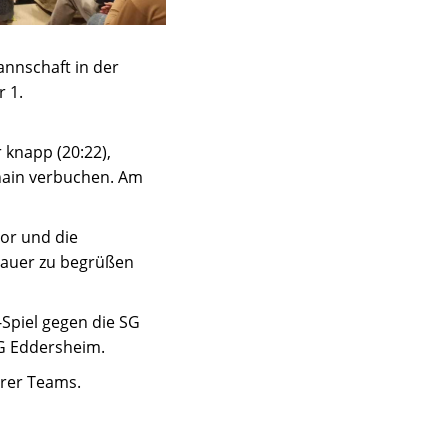
nnschaft in der
r 1.
 knapp (20:22),
hain verbuchen. Am
vor und die
chauer zu begrüßen
-Spiel gegen die SG
G Eddersheim.
erer Teams.