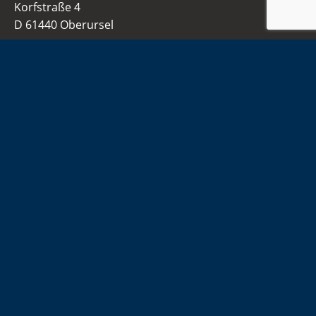
Korfstraße 4
D 61440 Oberursel
info@tsgo-handball.rocks
06171 51 86 0
Navigation
Home
Damen
Herren
Jugend
Sponsoren
Infos
Kontakt