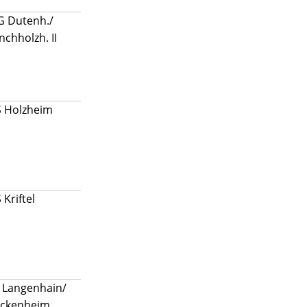
 Dutenh./
chholzh. II
S Holzheim
 Kriftel
 Langenhain/
eckenheim