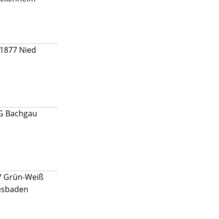
 1877 Nied
G Bachgau
V Grün-Weiß
esbaden