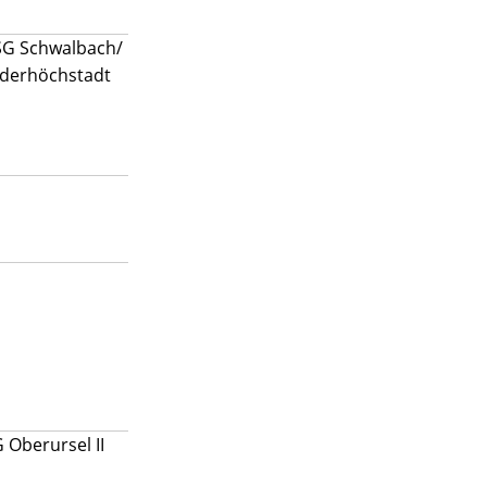
SG Schwalbach/
derhöchstadt
 Oberursel II