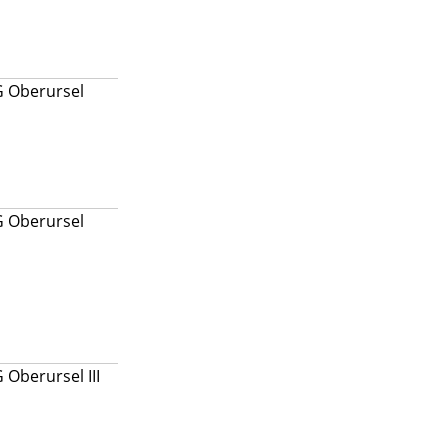
G Oberursel
G Oberursel
 Oberursel III
K