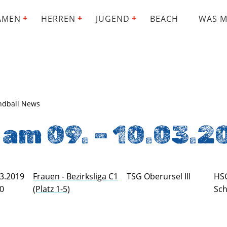
AMEN
HERREN
JUGEND
BEACH
WAS M
ndball News
 am 09. – 10.03.2
3.2019
Frauen - Bezirksliga C1
TSG Oberursel III
HSG
30
(Platz 1-5)
Sch