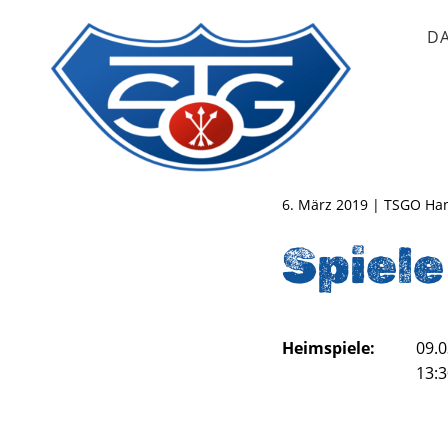
D
TSG Oberursel e.V.
Abteilung Handball
6. März 2019 | TSGO Ha
Spiele
Heimspiele:
09.0
13: