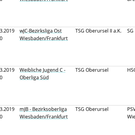
3.2019
wJC-Bezirksliga Ost
TSG Oberursel II a.K.
SG
20
Wiesbaden/Frankfurt
3.2019
Weibliche Jugend C -
TSG Oberursel
HS
00
Oberliga Süd
3.2019
mJB - Bezirksoberliga
TSG Oberursel
PS
30
Wiesbaden/Frankfurt
Wi