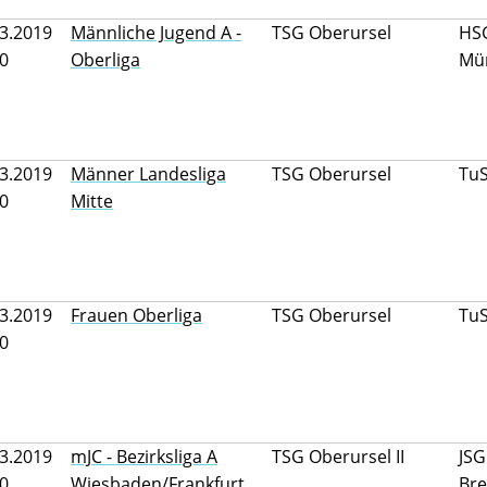
3.2019
Männliche Jugend A -
TSG Oberursel
HSG
30
Oberliga
Mün
3.2019
Männer Landesliga
TSG Oberursel
Tu
30
Mitte
3.2019
Frauen Oberliga
TSG Oberursel
TuS
30
3.2019
mJC - Bezirksliga A
TSG Oberursel II
JSG
00
Wiesbaden/Frankfurt
Br