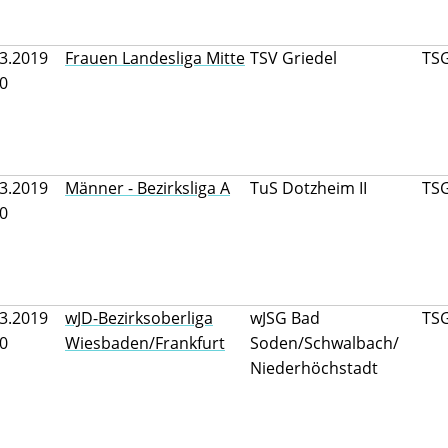
3.2019
Frauen Landesliga Mitte
TSV Griedel
TSG
00
3.2019
Männer - Bezirksliga A
TuS Dotzheim II
TSG
00
3.2019
wJD-Bezirksoberliga
wJSG Bad
TS
00
Wiesbaden/Frankfurt
Soden/Schwalbach/
Niederhöchstadt