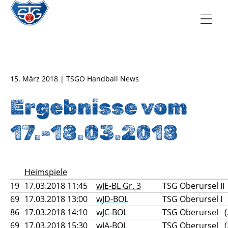
TSG Oberursel e.V.
Abteilung Handball
15. März 2018 | TSGO Handball News
Ergebnisse vom
17.-18.03.2018
Heimspiele
19
17.03.2018 11:45
wJE-BL Gr. 3
TSG Oberursel II 
69
17.03.2018 13:00
wJD-BOL
TSG Oberursel I
86
17.03.2018 14:10
wJC-BOL
TSG Oberursel (
69
17.03.2018 15:30
wJA-BOL
TSG Oberursel (