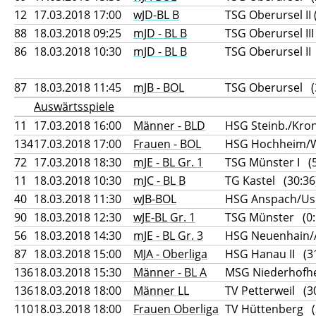
12
17.03.2018 17:00
wJD-BL B
TSG Oberursel II 
88
18.03.2018 09:25
mJD - BL B
TSG Oberursel III
86
18.03.2018 10:30
mJD - BL B
TSG Oberursel II
87
18.03.2018 11:45
mJB - BOL
TSG Oberursel (
Auswärtsspiele
11
17.03.2018 16:00
Männer - BLD
HSG Steinb./Kronb
134
17.03.2018 17:00
Frauen - BOL
HSG Hochheim/W
72
17.03.2018 18:30
mJE - BL Gr. 1
TSG Münster I (5
11
18.03.2018 10:30
mJC - BL B
TG Kastel (30:36
40
18.03.2018 11:30
wJB-BOL
HSG Anspach/Usi
90
18.03.2018 12:30
wJE-BL Gr. 1
TSG Münster (0:
56
18.03.2018 14:30
mJE - BL Gr. 3
HSG Neuenhain/Al
87
18.03.2018 15:00
MJA - Oberliga
HSG Hanau II (31
136
18.03.2018 15:30
Männer - BL A
MSG Niederhofhe
136
18.03.2018 18:00
Männer LL
TV Petterweil (3
110
18.03.2018 18:00
Frauen Oberliga
TV Hüttenberg (