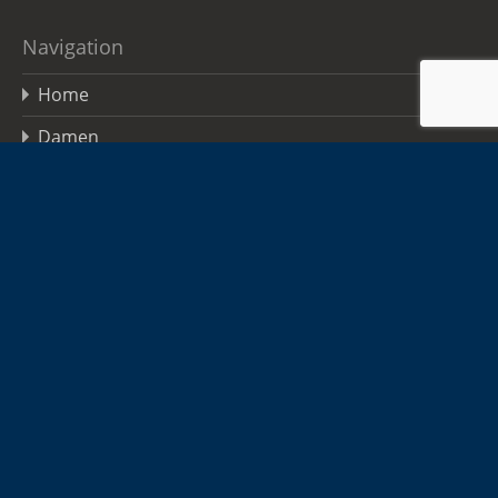
Navigation
Home
Damen
Herren
Jugend
Sponsoren
Infos
Kontakt
Hallen-Adressen
Anmeldung zum Newsletter
TSGO FAQs