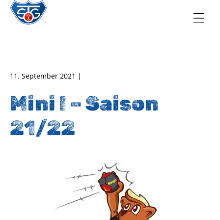
TSG Oberursel e.V.
Abteilung Handball
11. September 2021 |
Mini I – Saison
21/22