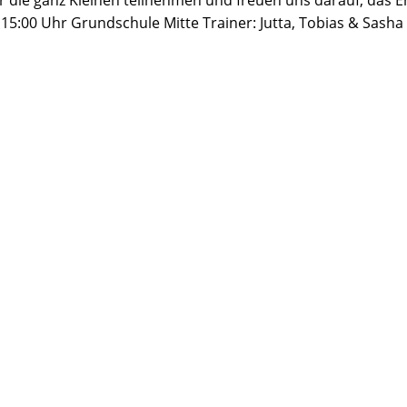
für die ganz Kleinen teilnehmen und freuen uns darauf, das
g 15:00 Uhr Grundschule Mitte Trainer: Jutta, Tobias & Sas