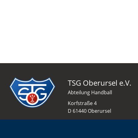
TSG Oberursel e.V.
Abteilung Handball
Korfstraße 4
D 61440 Oberursel
info@tsgo-handball.rocks
06171 51 86 0