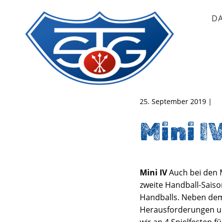
D
TSG Oberursel e.V.
Abteilung Handball
25. September 2019 |
Mini I
Mini IV
Auch bei den M
zweite Handball-Sais
Handballs. Neben dem
Herausforderungen un