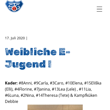
TSG Oberursel e.V.
Abteilung Handball
17. Juli 2020 |
Weibliche E-
Jugend I
Kader:
#8Anni, #9Carla, #3Caro, #10Elena, #15Eliška
(Elli), #4Florine, #7Janina, #13Lea (Lele) , #11Lia,
#6Luna, #2Nina, #14Theresa (Tete) & Kampfküken
Debbie