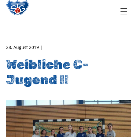
TSG Oberursel e.V.
Abteilung Handball
28. August 2019 |
Weibliche C-
Jugend II