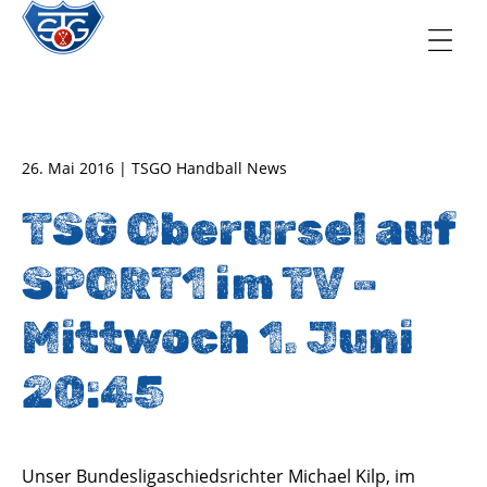
TSG Oberursel e.V.
Abteilung Handball
26. Mai 2016 | TSGO Handball News
TSG Oberursel auf
SPORT1 im TV –
Mittwoch 1. Juni
20:45
Unser Bundesligaschiedsrichter Michael Kilp, im