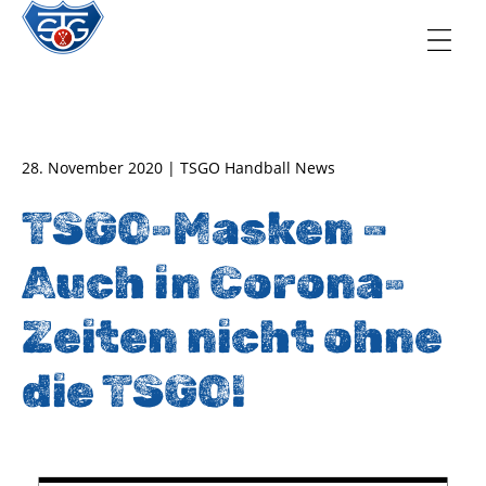
TSG Oberursel e.V.
Abteilung Handball
28. November 2020 | TSGO Handball News
TSGO-Masken –
Auch in Corona-
Zeiten nicht ohne
die TSGO!