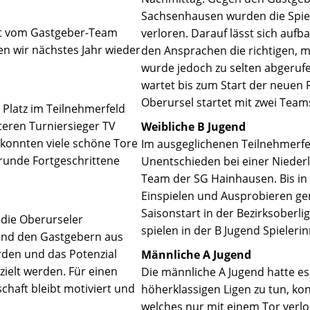
Sachsenhausen wurden die Spiel
gut vom Gastgeber-Team
verloren. Darauf lässt sich auf
n wir nächstes Jahr wieder
den Ansprachen die richtigen, m
wurde jedoch zu selten abgeruf
wartet bis zum Start der neuen 
Oberursel startet mit zwei Teams
 Platz im Teilnehmerfeld
eren Turniersieger TV
Weibliche B Jugend
konnten viele schöne Tore
Im ausgeglichenen Teilnehmerfe
elrunde Fortgeschrittene
Unentschieden bei einer Nieder
Team der SG Hainhausen. Bis in
Einspielen und Ausprobieren ge
Saisonstart in der Bezirksoberli
 die Oberurseler
spielen in der B Jugend Spieler
 und den Gastgebern aus
erden und das Potenzial
Männliche A Jugend
ielt werden. Für einen
Die männliche A Jugend hatte es
chaft bleibt motiviert und
höherklassigen Ligen zu tun, kon
welches nur mit einem Tor verlo