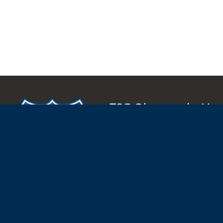
TSG Oberursel e.V.
Abteilung Handball
Korfstraße 4
D 61440 Oberursel
info@tsgo-handball.rocks
06171 51 86 0