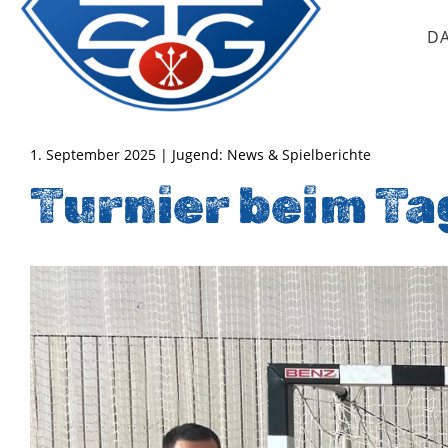
D
TSG Oberursel e.V.
Abteilung Handball
1. September 2025 | Jugend: News & Spielberichte
Turnier beim Ta