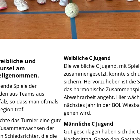
Weibliche C Jugend
eibliche und
Die weibliche C Jugend, mit Spi
ursel am
zusammengesetzt, konnte sich 
teilgenommen.
sichern. Hervorzuheben ist die 
nende Spiele der
das harmonische Zusammenspiel
anden aus Teams aus
Abwehrarbeit angeht. Hier wäch
alz, so dass man oftmals
nächstes Jahr in der BOL Wiesba
gion traf.
gehen wird.
hte das Turnier eine gute
Männliche C Jugend
s Zusammenwachsen der
Gut geschlagen haben sich die 
 Schiedsrichter, die die
Nachmittag. Gegen den Gastgeb