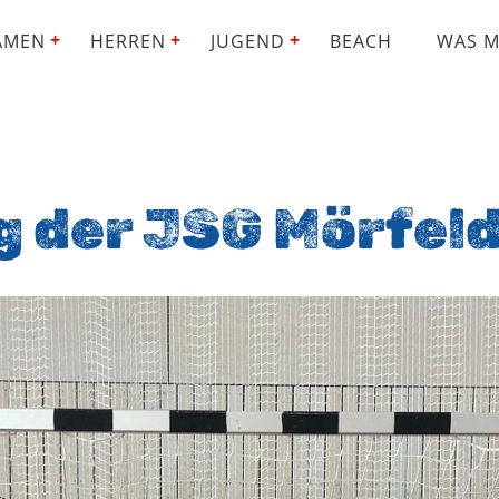
AMEN
HERREN
JUGEND
BEACH
WAS M
g der JSG Mörfel