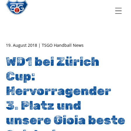
TSG Oberursel e.V.
Abteilung Handball
19. August 2018 | TSGO Handball News
WD1 bei Zürich
Cup:
Hervorragender
3. Platz und
unsere Gioia beste