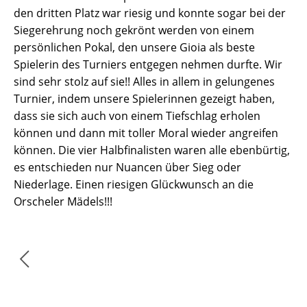
den dritten Platz war riesig und konnte sogar bei der
Siegerehrung noch gekrönt werden von einem
persönlichen Pokal, den unsere Gioia als beste
Spielerin des Turniers entgegen nehmen durfte. Wir
sind sehr stolz auf sie!! Alles in allem in gelungenes
Turnier, indem unsere Spielerinnen gezeigt haben,
dass sie sich auch von einem Tiefschlag erholen
können und dann mit toller Moral wieder angreifen
können. Die vier Halbfinalisten waren alle ebenbürtig,
es entschieden nur Nuancen über Sieg oder
Niederlage. Einen riesigen Glückwunsch an die
Orscheler Mädels!!!