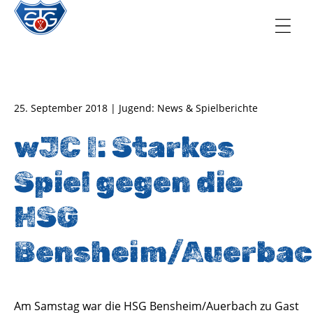
TSG Oberursel e.V.
Abteilung Handball
25. September 2018 | Jugend: News & Spielberichte
wJC I: Starkes
Spiel gegen die
HSG
Bensheim/Auerba
Am Samstag war die HSG Bensheim/Auerbach zu Gast