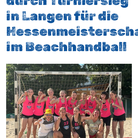
durch Turniersieg
in Langen für die
Hessenmeistersch
im Beachhandball