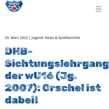
TSG Oberursel e.V.
Abteilung Handball
29. März 2022 | Jugend: News & Spielberichte
DHB-
Sichtungslehrgang
der wU16 (Jg.
2007): Orschel ist
dabei!