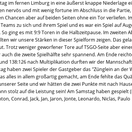
g im fernen Limburg in eine äußerst knappe Niederlage ein
n nervös und mit wenig fortune im Abschluss in die Partie, 
n Chancen aber auf beiden Seiten ohne ein Tor verliefen. I
 Teams zu sich und ihrem Spiel und es war ein Spiel auf Au
o ging es mit 9:9 Toren in die Halbzeitpause. Im zweiten Ab
llten wir unsere Stärken in dieser Spielform zeigen. Das gel
t. Trotz weniger geworfener Tore auf TSGO-Seite aber einer
r auch die zweite Spielhälfte sehr spannend. Am Ende reicht
und 138:126 nach Multiplikation durften wir der Mannschaf
ag haben zwei Spieler der Gastgeber das "Zünglein an der W
s alles in allem großartig gemacht, am Ende fehlte das Qu
unserer Seite und wir hätten die zwei Punkte mit nach Ha
n stolz auf die Leistung sein! Am Samstag haben gespielt (
nton, Conrad, Jack, Jan, Jaron, Jonte, Leonardo, Niclas, Paulo