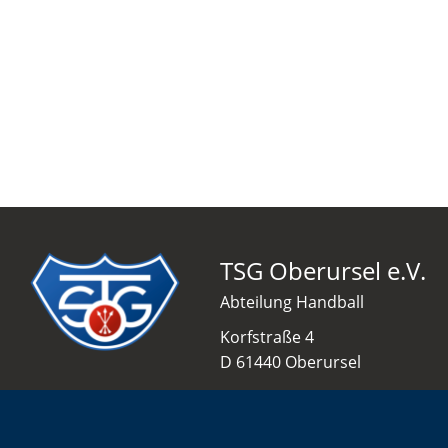
TSG Oberursel e.V.
Abteilung Handball
Korfstraße 4
D 61440 Oberursel
info@tsgo-handball.rocks
06171 51 86 0