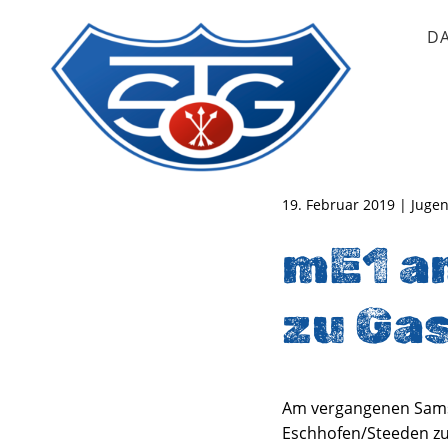
D
TSG Oberursel e.V.
Abteilung Handball
19. Februar 2019 | Juge
mE1 a
zu Ga
Am vergangenen Samst
Eschhofen/Steeden zu 