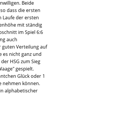
willigen. Beide
so dass die ersten
m Laufe der ersten
genhöhe mit ständig
schnitt im Spiel 6:6
ang auch
 guten Verteilung auf
e es nicht ganz und
t der HSG zum Sieg
aage" gespielt.
äntchen Glück oder 1
use nehmen können.
in alphabetischer