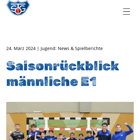
TSG Oberursel e.V.
Abteilung Handball
24. März 2024 | Jugend: News & Spielberichte
Saisonrückblick
männliche E1