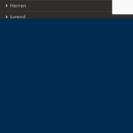
Herren
Jugend
Sponsoren
Infos
Kontakt
Hallen-Adressen
Anmeldung zum Newsletter
TSGO FAQs
Datenschutzerklärung
Impressum
Copyright © 2026 TSG Oberursel · Alle Rechte vorbehalten