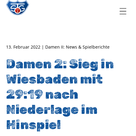
TSG Oberursel e.V.
Abteilung Handball
13. Februar 2022 | Damen II: News & Spielberichte
Damen 2: Sieg in
Wiesbaden mit
29:19 nach
Niederlage im
Hinspiel