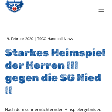
TSG Oberursel e.V.
Abteilung Handball
19. Februar 2020 | TSGO Handball News
Starkes Heimspiel
der Herren III
gegen die SG Nied
II
Nach dem sehr ernüchternden Hinspielergebnis zu