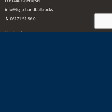
D 61440 Oberursel
info@tsgo-handball.rocks
06171 51 86 0
Navigation
Home
Damen
Herren
Jugend
Sponsoren
Infos
Kontakt
Hallen-Adressen