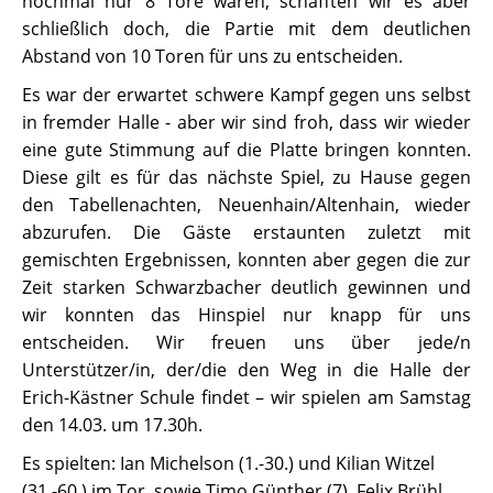
nochmal nur 8 Tore waren, schafften wir es aber
schließlich doch, die Partie mit dem deutlichen
Abstand von 10 Toren für uns zu entscheiden.
Es war der erwartet schwere Kampf gegen uns selbst
in fremder Halle - aber wir sind froh, dass wir wieder
eine gute Stimmung auf die Platte bringen konnten.
Diese gilt es für das nächste Spiel, zu Hause gegen
den Tabellenachten, Neuenhain/Altenhain, wieder
abzurufen. Die Gäste erstaunten zuletzt mit
gemischten Ergebnissen, konnten aber gegen die zur
Zeit starken Schwarzbacher deutlich gewinnen und
wir konnten das Hinspiel nur knapp für uns
entscheiden. Wir freuen uns über jede/n
Unterstützer/in, der/die den Weg in die Halle der
Erich-Kästner Schule findet – wir spielen am Samstag
den 14.03. um 17.30h.
Es spielten: Ian Michelson (1.-30.) und Kilian Witzel
(31.-60.) im Tor, sowie Timo Günther (7), Felix Brühl