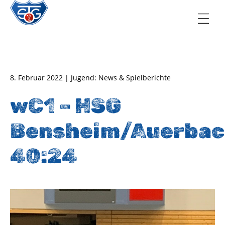
TSG Oberursel e.V.
Abteilung Handball
8. Februar 2022 | Jugend: News & Spielberichte
wC1 – HSG
Bensheim/Auerba
40:24