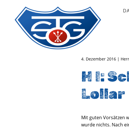
D
TSG Oberursel e.V.
Abteilung Handball
4. Dezember 2016 | Herr
H I: S
Lollar
Mit guten Vorsätzen w
wurde nichts. Nach e