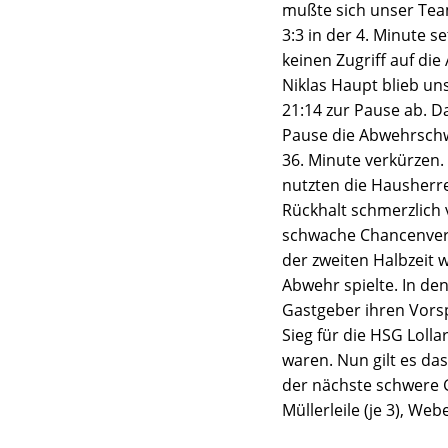
mußte sich unser Tea
3:3 in der 4. Minute 
keinen Zugriff auf di
Niklas Haupt blieb un
21:14 zur Pause ab. D
Pause die Abwehrschw
36. Minute verkürzen.
nutzten die Hausherre
Rückhalt schmerzlich 
schwache Chancenverwe
der zweiten Halbzeit w
Abwehr spielte. In den
Gastgeber ihren Vors
Sieg für die HSG Loll
waren. Nun gilt es d
der nächste schwere Ge
Müllerleile (je 3), We