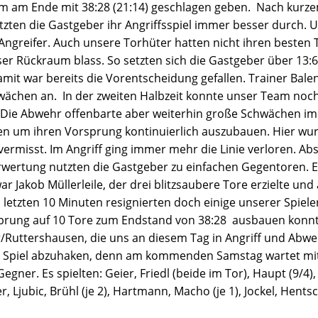
m am Ende mit 38:28 (21:14) geschlagen geben. Nach kurz
setzten die Gastgeber ihr Angriffsspiel immer besser durch
e Angreifer. Auch unsere Torhüter hatten nicht ihren besten 
ser Rückraum blass. So setzten sich die Gastgeber über 13:6 
amit war bereits die Vorentscheidung gefallen. Trainer Balen
ächen an. In der zweiten Halbzeit konnte unser Team nochm
 Die Abwehr offenbarte aber weiterhin große Schwächen im 
n um ihren Vorsprung kontinuierlich auszubauen. Hier wurd
vermisst. Im Angriff ging immer mehr die Linie verloren. Abs
rtung nutzten die Gastgeber zu einfachen Gegentoren. Ein
ar Jakob Müllerleile, der drei blitzsaubere Tore erzielte und
 letzten 10 Minuten resignierten doch einige unserer Spiele
prung auf 10 Tore zum Endstand von 38:28 ausbauen konnte
ar/Ruttershausen, die uns an diesem Tag in Angriff und Abw
as Spiel abzuhaken, denn am kommenden Samstag wartet m
gner. Es spielten: Geier, Friedl (beide im Tor), Haupt (9/4), I
ber, Ljubic, Brühl (je 2), Hartmann, Macho (je 1), Jockel, Hen