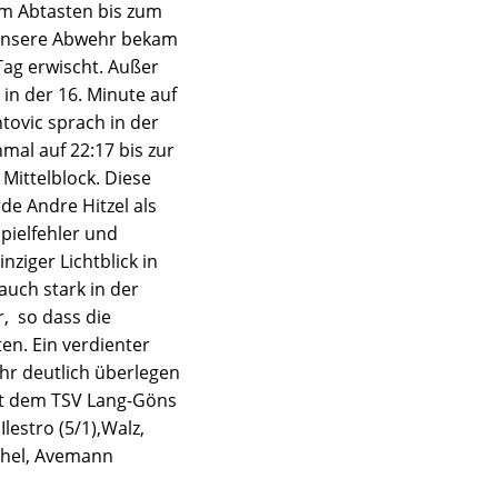
em Abtasten bis zum
. Unsere Abwehr bekam
Tag erwischt. Außer
in der 16. Minute auf
tovic sprach in der
al auf 22:17 bis zur
Mittelblock. Diese
e Andre Hitzel als
pielfehler und
ziger Lichtblick in
 auch stark in der
r, so dass die
n. Ein verdienter
ehr deutlich überlegen
it dem TSV Lang-Göns
lestro (5/1),Walz,
tschel, Avemann